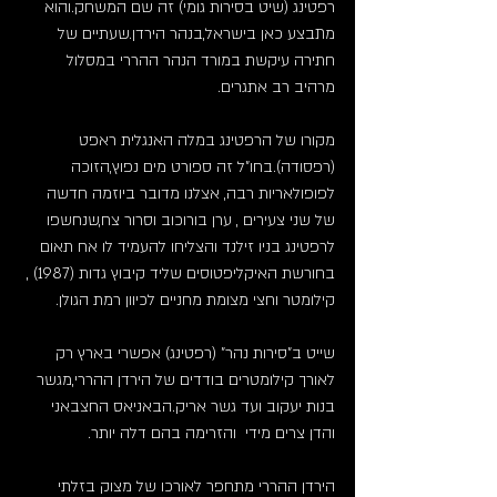
רפטינג (שיט בסירות גומי) זה שם המשחק.והוא 
מתבצע כאן בישראל,בנהר הירדן.שעתיים של 
חתירה עיקשת במורד הנהר ההררי במסלול 
מרהיב רב אתגרים.
מקורו של הרפטינג במלה האנגלית ראפט 
(רפסודה).בחו"ל זה ספורט מים נפוץ,הזוכה 
לפופולאריות רבה, אצלנו מדובר ביוזמה חדשה 
של שני צעירים , ערן בורוכוב וסרור צח,שנחשפו 
לרפטינג בניו זילנד והצליחו להעמיד לו אח תאום 
בחורשת האיקליפטוסים שליד קיבוץ גדות (1987) , 
קילומטר וחצי מצומת מחניים לכיוון רמת הגולן.
שייט ב"סירות נהר" (רפטינג) אפשרי בארץ רק 
לאורך קילומטרים בודדים של הירדן ההררי,מגשר 
בנות יעקוב ועד גשר אריק.הבאניאס החצבאני 
והדן צרים מידי  והזרימה בהם דלה יותר.
הירדן ההררי מתחפר לאורכו של מצוק בזלתי 