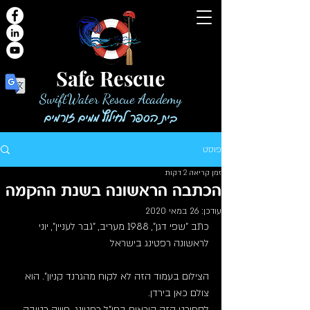
Safe Rescue
SwiftWater Rescue Academy
בית הספר לחילוץ ממים זורמים
פוסט
זמן קריאה 2 דקות
הכתבה הראשונה בשנת ההקמה
עודכן:
26 במאי 2020
כתב "שפי דגן", 1988 מעריב, "גבר לעניין", יוני 
לראשונה רפטינג בישראל 
הצילום בעמוד הזה לא לקוח מהגרנד קניון". הוא 
צולם כאן בירדן.
לספורט הזה קוראים בחו"ל רפטינג. חוויה רטובה 