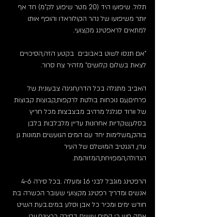
תלול. שיפועו היד (20 מטר שיפוע לק"מ) חד אף 
יותר משיפועו של נהר הקולוראדו והופף אותו 
למתאים לראפטינג מקצועי.
"אם תנסו לשוט באבובים  בקטע הזה,הסיכויים 
לצאת בשלום קלושים" מזהיר צח סרור.
האביב מתגלה בכל הדרו,חגיגה צבעונית של 
פרחים,עם נוכחות בולטת לרקפות,קבוצות קבוצות 
של וורוד סגלגל מרהיב מבצבצות מכל חריץ 
בסלע,שקדיות אחרונות עדיין מלבלבות בלבן 
בוהק,משלימות יחד עם המים הגועשים תמונות גן 
עדן, הנגטיב המושלם של העיר 
הגדולה,המפויחת,המזוהמת.
הרפטינג מוגבל לבני 16 ומעלה .בכל סירה 4-6 
אנשים ומדריך רפטינג מקצועי שעובר הכשרה בת 
חודש ימים ומכיר כל אבן וסלע במים.בעת השיט 
אתה חש כי המים עושים בסירה כרצונם.ערן 