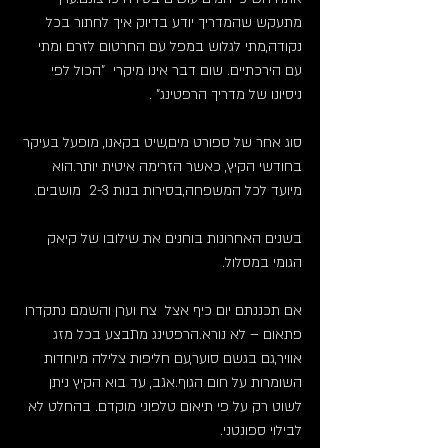
מתעקש שהמדריך יודע בדיוק איך לחתור בכל 
נקודה,מתי לגלוש במפל עם החרטום לזרם ומתי 
עם הירכתיים. שום דבר אינו מיקרי  "הכול לפי 
ניסיונו של מדריך הרפטינג" .
סוג אחר של ספורט מים,שיט בקאנו, מופעל בעיקר 
בחודשי הקיץ, כאשר הזרימה איטית יותר.הוא 
מיועד לכל המשפחה,בסירות בנות 2-3  מושבים.
בשנים האחרונות בוחנים את שילובו של קיאק  
הגומי במסלול.
אם תכננתם יום כיף אצל  צח וערן והשמם נתקדרו 
פתאום – לא נורא.הרפטינג מתבצע בכל מזג 
אוויר,גם בגשם סוער,עם חליפות צלילה מיוחדות 
השומרות על חום הגוף.אגב, עד בוא הקיץ ניתן 
לשוט רק על פי תיאום טלפוני מוקדם. בהחלט לא 
לבילוי ספונטני.