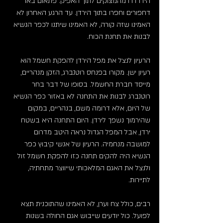
הידרדרו מהמצוקים לתוך האפיק. פתאום באו 
דחפורים וחפרו בתוך הירדן. עד הרגע האחרון לא 
האמינו שזה קורה, לא האמינו שיתנו לכפר הנשיא 
לבנות את תחנת הכוח.
הרעיון לנצל את מפל הירדן להפקת חשמל הוא 
רעיון ישן. מקורו בפנחס רוטנברג, הזקן מנהריים, 
מייסד חברת החשמל. בסופו של דבר בחר 
רוטנברג לבנות את התחנה לא באזור כפר הנשיא 
של היום, אלא דרומה משם, בנהריים, במקום 
שהירמוך נשפך לירדן. היום התחנה היא בשטח 
ירדן, אבל המפל הגדול נראה היטב מדרום 
למושבה מנחמיה. הרעיון של אנשי קיבוץ כפר 
הנשיא היה להקים תחנה כזו להפקת חשמל זול 
ולנצל את האגם המלאכותי שייווצר מתחתיה, 
לתיירות.
רבים, כולל צח וערן, לא האמינו שהתוכנית תצא 
לפועל. כול יודעים שייבוש אגם החולה בשנות 