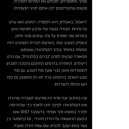
וסרור, מתוסכלים, לוקחים את הסירות לתורכיה, 
מקווים שהקליינטים ילכו איתם לנהר הקופרולו
"ראפט", באנגלית, היא רפסודה. רפטינג הוא שייט 
על נהרות. חבורה קטנה של ארבע חמישה איש 
בסירות גומי חותרת על נהר שזורם מהר וחזק 
באפיק הטבעי שלו. בארצות הברית הספורט הזה 
מפותח במיוחד בנהר הקולוראדו, ששימש 
תפאורה טבעית לסרט "גברים במלכודת", עם ברט 
ריינולדס. החתירה בזרמים החזקים נהפכה למבחן 
התמודדות אישי, גברי ונועז מול הטבע. גם מול 
טבע האדם. ברפטינג צריך לא רק מיומנות, גם כוח 
רצון ויכולת הישרדות.
ערן בורוכוב וצח סרור היו מודעים לעובדה שהירדן 
אינו הקולוראדו. לפיכך חיכו לחורף כדי שהזרימה 
תזכיר במשהו נהר אמיתי. בדצמבר 1987 שטו 
בפעם הראשונה על הירדן ההררי , 16 קילומטר בין 
גשר בנות-יעקב לכנרת, שם צונח הירדן מגובה 