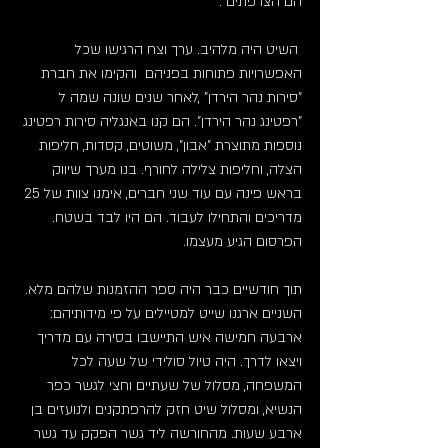
הם הצרפתים".
 השיט היה מלהיב. ערך וצח הרגישו שכל 
האפשרויות פתוחות בפניהם  והקימו את חברת 
"סירות נהר הירדן" ,לאחר שנים שונה שמה ל 
"רפטינג נהר הירדן". הם קנו באנגליה סירות רפטינג 
נוספות מתוצרת "אבון", משוטים, קסדות, חליפות 
הצלה, וחליפות צלילה לחורף. בנו מערך שיווק 
בראש פינה עם עוד שני חברים, אימנו צוות של 25 
מדריכים והתחילו לעבוד. הם היו לבד בשטח. 
הפרסום הגיע מעצמו.
תוך חודשיים כבר היה ספר ההזמנות שלהם מלא. 
השניים ארגנו שייט למטיילים על פי מידותיהם: 
ארבעה חמישה איש התיישבו בסירה עם מדריך 
ויצאו לדרך. היה טיול סולידי של שעה לכל 
המשפחה, מסלול של שעתיים וחצי לגשר כפר 
הנשיא, ומסלול שיט חזק להרפתקנים ולנועזים בן 
ארבע שעות. מהחורשה ליד גשר הפקק עד גשר 