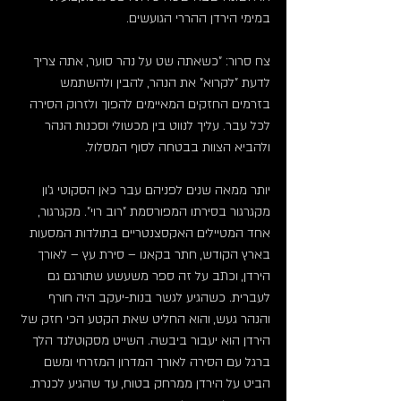
במימי הירדן ההררי הגועשים.
צח סרור: "כשאתה שט על נהר סוער, אתה צריך 
לדעת "לקרוא" את הנהר, להבין ולהשתמש 
בזרמים החזקים המאיימים להפוך ולזרוק הסירה 
לכל עבר. עליך לנווט בין מכשולי וסכנות הנהר 
ולהביא הצוות בבטחה לסוף המסלול.
יותר ממאה שנים לפניהם עבר כאן הסקוטי ג'ון 
מקגרגור בסירתו המפורסמת "רוב רוי". מקגרגור, 
אחד המטיילים האקסצנטריים בתולדות המסעות 
בארץ הקודש, חתר בקאנו – סירת עץ – לאורך 
הירדן, וכתב על זה ספר משעשע שתורגם גם 
לעברית. כשהגיע לגשר בנות-יעקב היה חורף 
והנהר געש, והוא החליט שאת הקטע הכי חזק של 
הירדן הוא יעבור ביבשה. השייט מסקוטלנד הלך 
ברגל עם הסירה לאורך המדרון המזרחי ומשם 
הביט על הירדן ממרחק בטוח, עד שהגיע לכנרת. 