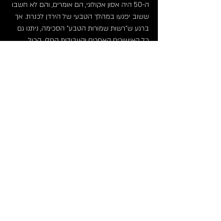
ה-50 היה אסון אקולוגי, הם אומרים, והם לא חשבו 
ששוב יפגעו במהלך הטבעי של הירדן לכנרת. אך 
ברגע ש"רשות שמורות הטבע" הסכימה, ניתנו גם 
כל האישורים האחרים והעבודות החלו. הכול 
נעשה באופן חוקי.
***********************
ערן בורוכוב וצח סרור היו בין המפגינים הרבים 
שמחו. קשרו עצמם לפני מצלמות הטלוויזיה 
בשרשראות אל הטרקטורים שישרו את הגדה 
הטבעית של הירדן. הם נעצרו על-ידי השוטרים וגם 
בילו שעות אחדות בתחנת המשטרה של ראש 
פינה. הרי היה להם אינטרס כלכלי מובהק 
בהשארת מצב אפיק הירדן בצורתו המקורית.
צח: "אנחנו מדוכדכים מהעובדה שאפשר לפגוע 
בנהר היחידי הטבעי בארץ. לדעתנו, אחוז החשמל 
שמופק שם בכלל לא משמעותי, ואנחנו מקווים 
שהשייטים הישראלים יוכלו להמשיך ליהנות מהיופי 