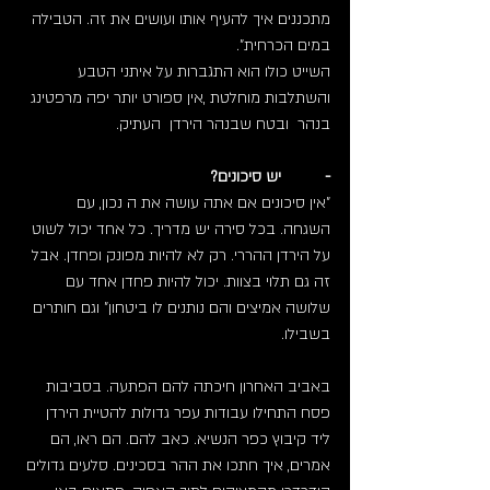
מתכננים איך להעיף אותו ועושים את זה. הטבילה 
במים הכרחית".
השייט כולו הוא התגברות על איתני הטבע 
והשתלבות מוחלטת ,אין ספורט יותר יפה מרפטינג 
בנהר  ובטח שבנהר הירדן  העתיק.
-          יש סיכונים?
"אין סיכונים אם אתה עושה את ה נכון, עם 
השגחה. בכל סירה יש מדריך. כל אחד יכול לשוט 
על הירדן ההררי. רק לא להיות מפונק ופחדן. אבל 
זה גם תלוי בצוות. יכול להיות פחדן אחד עם 
שלושה אמיצים והם נותנים לו ביטחון" וגם חותרים 
בשבילו.
באביב האחרון חיכתה להם הפתעה. בסביבות 
פסח התחילו עבודות עפר גדולות להטיית הירדן 
ליד קיבוץ כפר הנשיא. כאב להם. הם ראו, הם 
אמרים, איך חתכו את ההר בסכינים. סלעים גדולים 