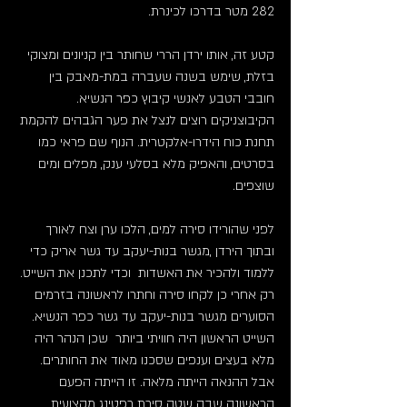
282 מטר בדרכו לכינרת.
קטע זה, אותו ירדן הררי שחותר בין קניונים ומצוקי 
בזלת, שימש בשנה שעברה במת-מאבק בין 
חובבי הטבע לאנשי קיבוץ כפר הנשיא. 
הקיבוצניקים רוצים לנצל את פער הגבהים להקמת 
תחנת כוח הידרו-אלקטרית. הנוף שם פראי כמו 
בסרטים, והאפיק מלא בסלעי ענק, מפלים ומים 
שוצפים.
לפני שהורידו סירה למים, הלכו ערן וצח לאורך 
ובתוך הירדן ,מגשר בנות-יעקב עד גשר אריק כדי 
ללמוד ולהכיר את האשדות  וכדי לתכנן את השייט. 
רק אחרי כן לקחו סירה וחתרו לראשונה בזרמים 
הסוערים מגשר בנות-יעקב עד גשר כפר הנשיא. 
השייט הראשון היה חוויתי ביותר  שכן הנהר היה 
מלא בעצים וענפים שסכנו מאוד את החותרים. 
אבל ההנאה הייתה מלאה. זו הייתה הפעם 
הראשונה שבה שטה סירת רפטינג מקצועית 