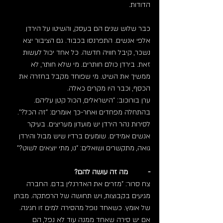
הדודות.
כבר שלוש שנים הם בעסק, והשיטו על הירדן 
אלפי אנשים. התפרנסו בכבוד. גם הציבור יצא 
נשכר, קיבל חוויה חדשה. כל אחד יכול לעשות 
זאת. בירדן כולם חותרים. מי שלא חותר, לא 
ממשיך את השיט. מי שפוחד מקבל בחזרה את 
הכסף, וכבר היו מקרים כאלה.
ערן בורוכוב: "הישראלים, הכול קטן עליהם. 
בהתחלה מפחדים ואחר-כך אומרים: "זה הכל?". 
לסירות נהר הירדן יש מועדון מעריצים. בעיקר 
אנשים אמידים. שומעים ברדיו שיש מבול והירדן 
גואה, מתקשרים ושואלים: "נו, מתי יוצאים לשוט?"
-          מה זה עושה להם?
צח סרור: "מזרים את האדרנלין בדם. החברה 
מגיעים בקבוצות, ויש תחושה של הרפתקה. מבחן 
של אומץ. כשאחד נופל מהסירה למים זו חגיגה. 
אם יש סירה שאחד ממנה עוד לא נפל, הם 