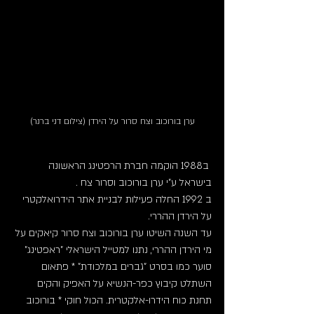
ערן בורוכוב וצח סרור על הירדן (צילום דני ברנר)
 ב1988 הוקמה חברת הרפטינג הראשונה 
בישראל ע"י ערן בורוכוב וסרור צח .
ב 1992 החלה פעילות לבניית אתר הידרואלקטרי 
על הירדן ההררי. 
עד השנה השיטו ערן בורוכוב וצח סרור קיאקים על 
מי הירדן ההררי, נתנו למטייל הישראלי "ראפטינג" 
סוער כמו בסרט "גברים במלכודת" * פתאום 
השתלט קיבוץ כפר-הנשיא על האפיק והקים 
תחנת כוח הידרו-אלקטרית. הכול חוקי * בורוכוב 