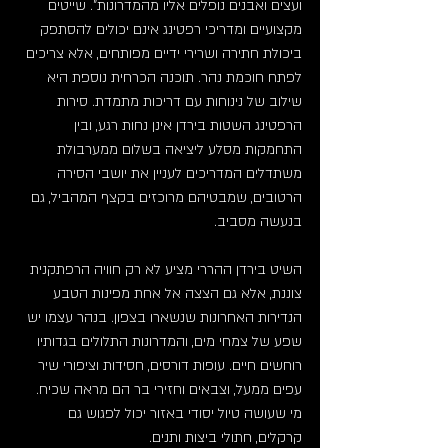
ועצים ואבנים נופלים אליו מהמדרונות". שייטים 
מקצועיים ומדריכי רפטינג אינם יכולים להסתפק 
ביכולת חתירה ושרירי ידיים מפותחים, אלא צריכים 
לפתח חוכמת נהר. תוכנה הכרחית נוספת היא 
שילוב של נינוחות עם דריכות מתמדת. סירות 
הרפטינג השטות בירדן אינן נחות רגע, ובין 
התחמקות מסלע ליציאה בשלום ממערבולת 
משתדלים המדריכים לעניין את יושבי הסירה 
הרטובים, שמבטיהם מרוכזים בקצף המהביל, גם 
בנעשה מסביב.
השיט בירדן ההררי מציע לא רק חוויה הרפתקנית 
צוננת, אלא גם הצצה אל אחת מפינות הטבע 
הנדירות האחרונות שנשארו בצפון. בנהר עצמו יש 
שפע של צמחי מים, והמדרונות התלולים בגדותיו 
רוחשים חיים. עופות דורסים, חסידות וציפורי שיר 
עפים ממעל, וצבאים וחזירי בר הם מראה שכיח. 
מי שעושה טיול יסודי באזור יכול לפגוש גם 
קרקלים, חתולי ביצות ותנים.