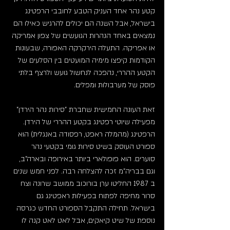
קטע נהר אחד העניק הטבע לחובבי הרפטינג 
בישראל, אבל השנה הם יכולים להרגיש כאילו הם 
נמצאים באחד הנהרות הגועשים של צפון אמריקה 
או אפריקה. התעלה הירקרקה האפורה, שבעונות 
הקודמות קיפצו מימיה המועטים בין הסלעים של 
הקטע ההררי, נהפכה לנחשול גועש ולרצף בלתי 
פוסק של מערבולות ומפלים.
זאת העונה החמישית שחברת "סירות נהר הירדן" 
מפעילה שיוטי רפטינג בקטע ההררי של הירדן. 
הרפטינג (מהמלה ראפט, רפסודה באנגלית) הוא 
ספורט העוסק בשיט סירות גומי בקטעי נהר 
סוערים. הוא פופולארי ביותר באירופה ובארה"ב, 
וגם בבריה"מ זכה להצלחה רבה. לפני חמש שנים  
ב 1987 החליטו ערן בורוכוב ממושב שרונה וצח 
סרור מחיפה לפתוח בפעילות ראפטינג גם 
בישראל. תחילה התקבל הספורט החדש כגרסה 
נוספת של שיט קיאקים, אבל לאט לאט קנה לו 