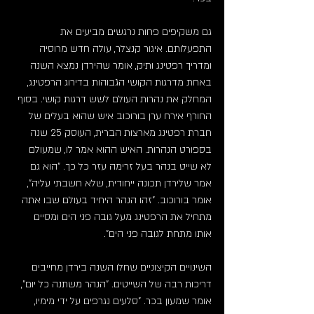
גם משקיפים פחות נרגשים מביעים את 
התפעלותם. איגור קנצלר, עולה חדש מרוסיה 
ומדריך רפטינג ותיק, אומר שהירדן נמצא השנה 
באחת מדרגות הקושי הגבוהות בדירוג הרפטינג, 
המחלק את נהרות העולם לשש דרגות קושי. בסוף 
החורף אירח ערן בורוכוב איש שהוא בעלים של 
חברת רפטינג מארצות הברית, העוסק 25 שנה 
בספורט הנהרות. האיש ההוא אמר לו, שמעולם 
לא שייט בנהר בעל זרימה עזר כל כך. "הוא גם 
אמר שלירדן תכונה ייחודית, שלא חשבתי עליה", 
אומר בורוכוב. "זהו הנהר היחיד בעולם שבו אתה 
מתחיל את הרפטינג מעל גובה פני הים ומסיים 
אותו מתחת לגובה פני הים".
השינויים הקיצוניים שחלו השנה בירדן מחייבים 
דריכות רבה של השייטים. "הנהר משתנה כל יום", 
אומר שמעון בכר. "סלעים נגרפים על ידי מימיו, 