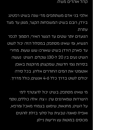
קהל אוהדים משלו.
אלפי בני אדם משתתפים מדי שנה בשיט רפטינג 
בירדן, רובם בשיט המשפחות הקצר, מגונן עד מצד 
עתרת.
הנועזים יותר שטים עד הגשר האירי, הסמוך לכפר 
הנשיא, ומי שאינו מסתפק במסלול הזה יכול לשוט 
עד פארק הירדן בשיט שאורכו שש שעות. מחירי 
השיט נעים בין 20 ל-130 שקלים. השיט  נעשה 
בסירות גומי חדשות, שמקצתן מרוקנות באופן 
אוטומטי את המים החודרים אליהן. בכל סירה 
יכולים לשוט בדרך כלל 4-6 אנשים, כולל מדריך.
מי שאינו מסתפק בשיט יכול להצטרף לימי 
הישרדות שמארגנים ערן  ו צח. אלה כוללים, נוסף 
על השיט, מחנאות, שימוש בצמחי מאכל ומרפא, 
ואפילו סאונה טבעית של סלעי בזלת לוהטים 
מכוסים במוטות עץ ויריעות ניילון.