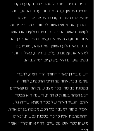
הרפטינג בירדן מתחיל סמוך לגונן בקטע שקט 
יחסית, המנשך עד גשר בנות יעקב. הקטע הזה 
מנוצל לתרגולות. בקורס קצר אך יסודי מלמד 
המדריך את אנשי הצוות לחתור בכמה כיוונים, ומה 
לעשות כאשר הסירה נחבטת בסלעים, או כאשר 
אחד מנוסעיה מוצא את עצמו במים. אחר כך הם 
נכנסים אל הלוע השוצף של הנהר, ומופתעים 
למצוא את עצמם פועלים בזריזות, כאילו החתירה 
במים סוערים היא עיסוק יום-יומי לגביהם.
השיט בירדן לאחר החורף הזה דומה, לדברי 
שמעון בכר, אחד ממדריכי הרפטינג, לשהייה 
במכונת כביסה. בכך מצביע על הקווים שאליהם 
הגיע הנהר בעונות קודמות, והשנה הוא מכסה 
אותם. הגשר האירי של כפר הנשיא, שהיה גלוי, 
ואפילו פתוח למעבר כלי רכב, מכוסה בזרם אדיר, 
וההתקרבות אליו כרוכה בסכנת נפשות. "כאילו 
מישהו לקח אוקיינוס שלם ודחף אותו לירדן", אומר 
בכר.