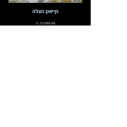
קייאק הצלה
מחיר
שק חבל זריקה - Throwing Rope
Bag