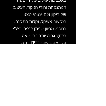
באמצעות שילוב של הרצפה
המתנפחת וחורי הניקוז. העיצוב
של ריקון מים עצמי מצטיין
במזעור משקל, וקלות התקנה,.
בנוסף, מכיוון שניתן לנפח PVC
בלחץ גבוה יותר בהשוואה
פקראפט עשוי TPU מ, ה-
Recon לא יתגמש בזמן ויתקפל
בעת כניסה לבורות בנהר. סירה
זו במשקל 8 ק"ג (8.2 ק"ג)
מושלמת למים לבנים מ,ומדורגת
עד לרמת נהר 5. מומלץ מאוד
לשימוש במים לבנים.
לפרטים נוספים אפשר להיכנס
לאתר הייצרן