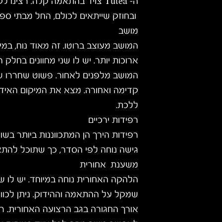
ה-
Tutea
צויד בהתאמה קלה. רצינו ל
ובחוזק שייתאים לכולם, החל מבתי ספר
מושב
המושב מעוצב ברוטו. זה מאוד נוח, במי
ארוכות יותר. יש לו שני מחוונים בחלק 
המושב מלפנים לאחור. פשוט שחררו שני
קדימה ואחורה. מצא את המיקום האידי
ללכת.
רפידות ירכיים
רפידות הירך הן המתכווננות ביותר בש
גישה נוחה לפי הסדר, כך שתוכל להת
משענת אחורית
הלהקה האחורית נוחה במיוחד. יש לו שנ
שמקל על ההתאמה וההידוק. ניתן לכוונן 
אורך החגורה בגב הרצועה האחורית. ר