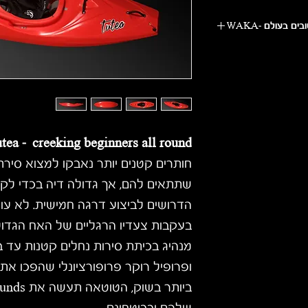
Our designs are lead
and with the launch 
the manufacturing qu
tea - creeking beginners all round
חותרים קטנים יותר נאבקו למצוא סירת
שתתאים להם, אך גדולה דיה בכדי לק
הדרושים לביצוע דרגה חמישית. לא עוד
בעקבות צעדיו הרגליים של האח הגדול
מנהיג בכיתת סירות נחלים קטנות עד בינ
ופרופיל רוקר פרופורציונלי שהפכו את
ביותר בשוק, הטוטאה תעשה את
ounds