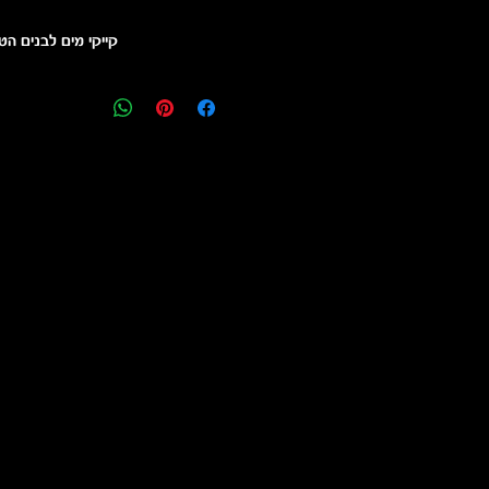
קייקי מים לבנים הטובים בעולם -WAKA
ing the world in performance
of Waka Kayaks our products have
ality to match.